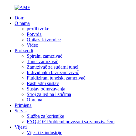
Dom
O nama
profil tvrtke
Potvrda
Obilazak tvornice
Video
Proizvodi
Spiralni zamrzivač
Tunel zamrzivač
Zamrzivač za sudarni tunel
Individualni brzi zamrzivač
Fluidizirani tunelski zamrzivač
Rashladni sustav
Sustav odmrzavanja
Stroj za led na listićima
Oprema
Primjena
Servis
Služba za korisnike
FAQ-IQF Problemi povezani sa zamrzivačem
Vijesti
Vijesti iz industrije