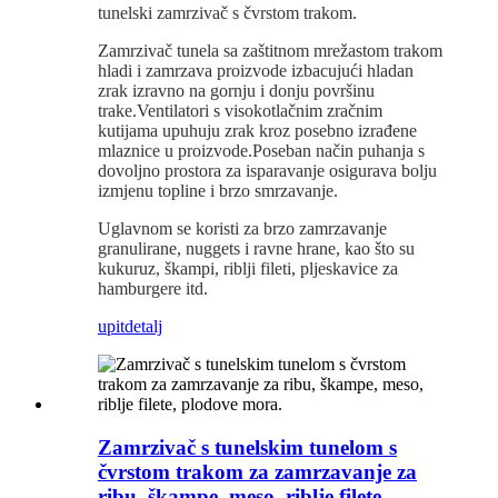
tunelski zamrzivač s čvrstom trakom.
Zamrzivač tunela sa zaštitnom mrežastom trakom
hladi i zamrzava proizvode izbacujući hladan
zrak izravno na gornju i donju površinu
trake.Ventilatori s visokotlačnim zračnim
kutijama upuhuju zrak kroz posebno izrađene
mlaznice u proizvode.Poseban način puhanja s
dovoljno prostora za isparavanje osigurava bolju
izmjenu topline i brzo smrzavanje.
Uglavnom se koristi za brzo zamrzavanje
granulirane, nuggets i ravne hrane, kao što su
kukuruz, škampi, riblji fileti, pljeskavice za
hamburgere itd.
upit
detalj
Zamrzivač s tunelskim tunelom s
čvrstom trakom za zamrzavanje za
ribu, škampe, meso, riblje filete,