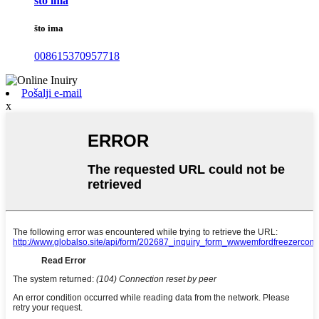
što ima
što ima
008615370957718
Pošalji e-mail
x