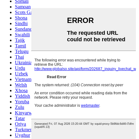
Somali
Samoan
Scots Gaelic
Shona
Sindhi
Sundanese
Swahili
Tajik
Tamil
Telugu
Thai
Ukrainian
Urdu
Uzbek
Vietnamese
Welsh
Xhosa
Yiddish
Yoruba
Zulu
Kinyarwanda
Tatar
Oriya
Turkmen
Uyghur