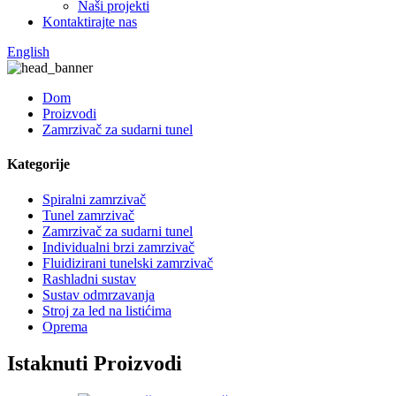
Naši projekti
Kontaktirajte nas
English
Dom
Proizvodi
Zamrzivač za sudarni tunel
Kategorije
Spiralni zamrzivač
Tunel zamrzivač
Zamrzivač za sudarni tunel
Individualni brzi zamrzivač
Fluidizirani tunelski zamrzivač
Rashladni sustav
Sustav odmrzavanja
Stroj za led na listićima
Oprema
Istaknuti Proizvodi