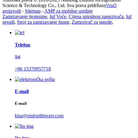
Science & Technology Co., Ltd. Sva prava pridržana
Vrući
proizvodi
-
Sitemap
-
AMP za mobilne uređaje
Zamrzavanje tjestenine
,
Iqf Voće
,
Cijena spiralnog zamrzivača
,
Iqf
peradi
,
Stroj za zamrzavanje hrane
,
Zamrzivač za jagode
,
Telefon
Tel
+86 15370957718
E-mail
E-mail
kisa@emfordfreezer.com