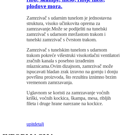
plodove mora.
Zamrzivač s udarnim tunelom je jednostavna
struktura, visoko učinkovita oprema za
zamrzavanje.Može se podijeliti na tunelski
zamrzivač s udarnom mrežastom trakom i
tunelski zamrzivač s čvrstom trakom.
Zamrzivač s tunelskim tunelom s udarnom
trakom pokreće višestruki visokotlačni ventilatori
zračnih kanala s posebno izrađenim
mlaznicama.Ovim dizajnom, zamrzivač može
ispucavati hladan zrak izravno na gornju i donju
površinu proizvoda, što rezultira iznimno brzim
vremenom zamrzavanja.
Uglavnom se koristi za zamrzavanje voćnih
kriški, voćnih kockica, škampa, mesa, ribljih
fileta i druge hrane narezane na kockice.
upit
detalj